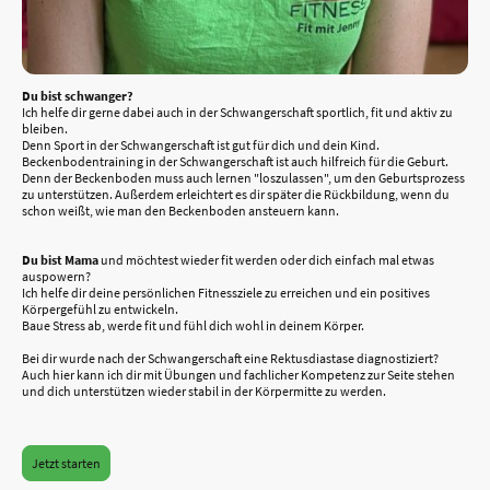
Du bist schwanger?
Ich helfe dir gerne dabei auch in der Schwangerschaft sportlich, fit und aktiv zu
bleiben.
Denn Sport in der Schwangerschaft ist gut für dich und dein Kind.
Beckenbodentraining in der Schwangerschaft ist auch hilfreich für die Geburt.
Denn der Beckenboden muss auch lernen "loszulassen", um den Geburtsprozess
zu unterstützen. Außerdem erleichtert es dir später die Rückbildung, wenn du
schon weißt, wie man den Beckenboden ansteuern kann.
Du bist Mama
und möchtest wieder fit werden oder dich einfach mal etwas
auspowern?
Ich helfe dir deine persönlichen Fitnessziele zu erreichen und ein positives
Körpergefühl zu entwickeln.
Baue Stress ab, werde fit und fühl dich wohl in deinem Körper.
Bei dir wurde nach der Schwangerschaft eine Rektusdiastase diagnostiziert?
Auch hier kann ich dir mit Übungen und fachlicher Kompetenz zur Seite stehen
und dich unterstützen wieder stabil in der Körpermitte zu werden.
Jetzt starten