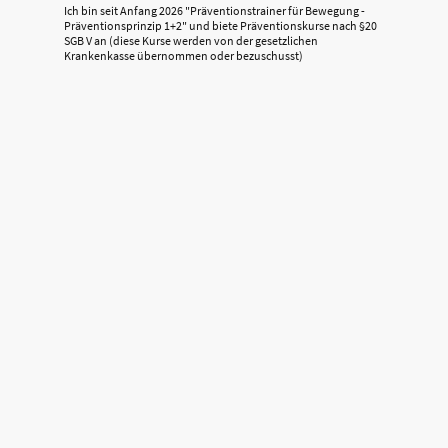
Ich bin seit Anfang 2026 "Präventionstrainer für Bewegung -
Präventionsprinzip 1+2" und biete Präventionskurse nach §20
SGB V an (diese Kurse werden von der gesetzlichen
Krankenkasse übernommen oder bezuschusst)